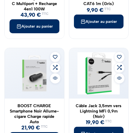
C Multiport + Recharge
CAT6 1m (Gris)
4en1 100W
9,90
€
TTC
43,90
€
TTC
Ajouter au panier
Ajouter au panier
BOOST CHARGE
Câble Jack 3,5mm vers
Smartphone Noir Allume-
Lightning MFi 0,9m
cigare Charge rapide
(Noir)
19,90
€
Auto
TTC
21,90
€
TTC