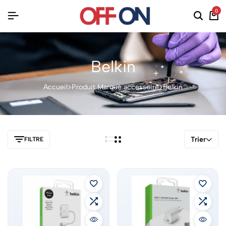
0
Belkin
Accueil
Produit Marque accessoire
Belkin
Trier
FILTRE