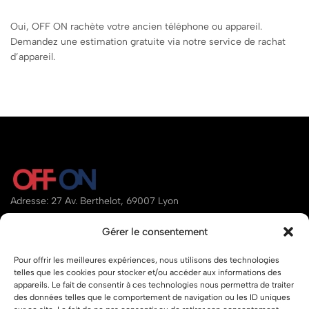
Oui, OFF ON rachète votre ancien téléphone ou appareil.
Demandez une estimation gratuite via notre service de rachat
d’appareil.
Adresse: 27 Av. Berthelot, 69007 Lyon
Email:
contact@offon.store
Gérer le consentement
Téléphone:
07.80.34.95.97
Pour offrir les meilleures expériences, nous utilisons des technologies
telles que les cookies pour stocker et/ou accéder aux informations des
Aide
appareils. Le fait de consentir à ces technologies nous permettra de traiter
des données telles que le comportement de navigation ou les ID uniques
Liens