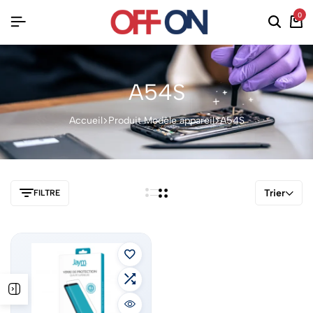
0
A54S
Accueil
Produit Modèle appareil
A54S
Trier
FILTRE