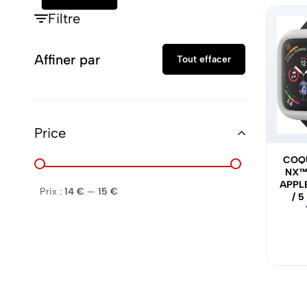
Filtre
Affiner par
Tout effacer
Price
COQ
NX™
APPL
Prix :
14 €
—
15 €
/ 5