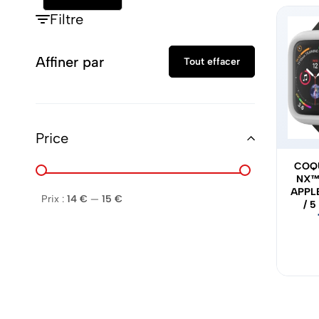
Filtre
Affiner par
Tout effacer
Price
COQ
NX™
APPL
Prix :
14 €
—
15 €
/ 5