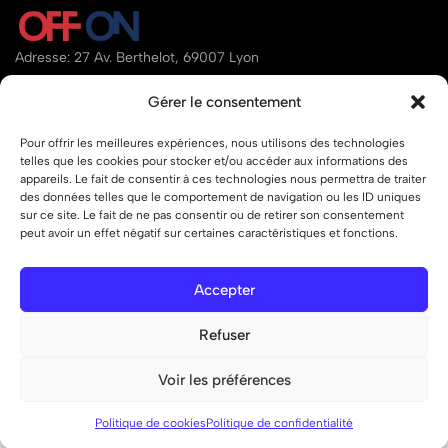
Adresse: 27 Av. Berthelot, 69007 Lyon
Email:
contact@offon.store
Gérer le consentement
Téléphone:
07.80.34.95.97
Pour offrir les meilleures expériences, nous utilisons des technologies
telles que les cookies pour stocker et/ou accéder aux informations des
Aide
appareils. Le fait de consentir à ces technologies nous permettra de traiter
des données telles que le comportement de navigation ou les ID uniques
Liens
sur ce site. Le fait de ne pas consentir ou de retirer son consentement
peut avoir un effet négatif sur certaines caractéristiques et fonctions.
Accepter
© 2026 OFF ON – Tous droits réservés.
Refuser
Voir les préférences
0
0
Liste de
Politique de cookies
Politique de confidentialité
Boutique
Recherche
Compte
Panier
souhaits