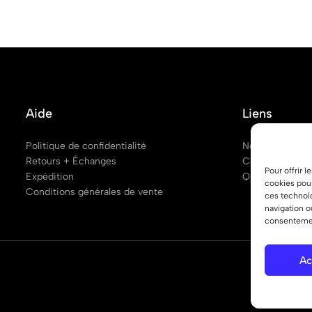
Aide
Liens
Politique de confidentialité
Notre boutique
Retours + Échanges
Contactez nou
Pour offrir 
Expédition
Questions fréq
cookies pour
Conditions générales de vente
ces technol
navigation o
consentement
Ac