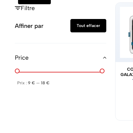
Filtre
Affiner par
Tout effacer
Price
CO
GALAX
Prix :
9 €
—
18 €