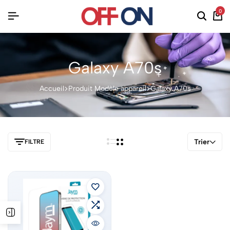
0
Galaxy A70s
Accueil
Produit Modèle appareil
Galaxy A70s
Trier
FILTRE