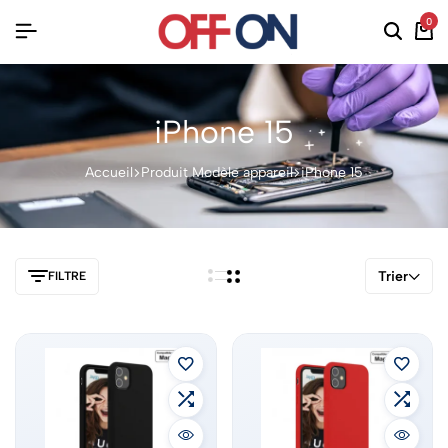
0
iPhone 15
Accueil
Produit Modèle appareil
iPhone 15
Trier
FILTRE