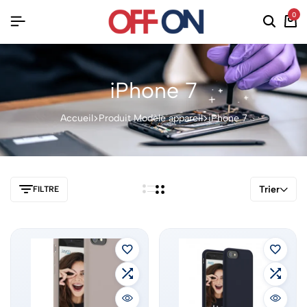
0
iPhone 7
Accueil
Produit Modèle appareil
iPhone 7
Trier
FILTRE