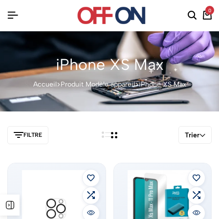
0
iPhone XS Max
Accueil
Produit Modèle appareil
iPhone XS Max
Trier
FILTRE