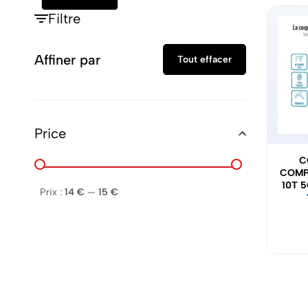
Filtre
Affiner par
Tout effacer
Price
C
COMP
10T 5
Prix :
14 €
—
15 €