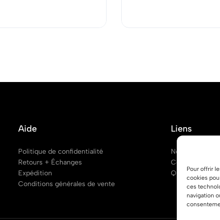
Aide
Liens
Politique de confidentialité
Notre boutique
Retours + Échanges
Contactez nou
Pour offrir 
Expédition
Questions fréq
cookies pour
Conditions générales de vente
ces technol
navigation o
consentement