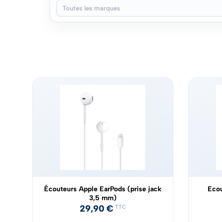
Toutes les marques
Écouteurs Apple EarPods (prise jack
Eco
3,5 mm)
29,90
€
TTC