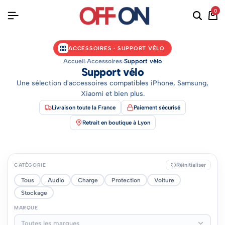
0
ACCESSOIRES · SUPPORT VÉLO
Accueil
›
Accessoires
›
Support vélo
Support vélo
Une sélection d'accessoires compatibles iPhone, Samsung,
Xiaomi et bien plus.
Livraison toute la France
Paiement sécurisé
Retrait en boutique à Lyon
CATÉGORIE
Réinitialiser
Tous
Audio
Charge
Protection
Voiture
Stockage
MARQUE
Toutes les marques