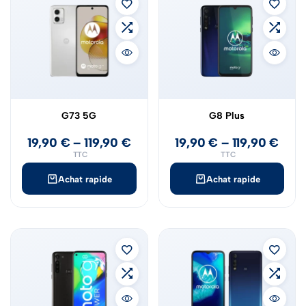
G73 5G
G8 Plus
19,90
€
–
119,90
€
19,90
€
–
119,90
€
TTC
TTC
Achat rapide
Achat rapide