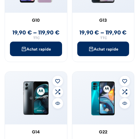
G10
G13
19,90
€
–
119,90
€
19,90
€
–
119,90
€
TTC
TTC
Achat rapide
Achat rapide
G14
G22