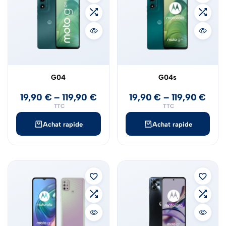
G04
G04s
19,90
€
–
119,90
€
19,90
€
–
119,90
€
TTC
TTC
Achat rapide
Achat rapide