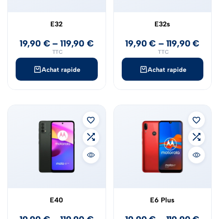
E32
E32s
19,90
€
–
119,90
€
19,90
€
–
119,90
€
TTC
TTC
Achat rapide
Achat rapide
E40
E6 Plus