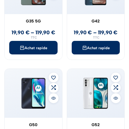
G35 5G
G42
19,90
€
–
119,90
€
19,90
€
–
119,90
€
TTC
TTC
Achat rapide
Achat rapide
G50
G52