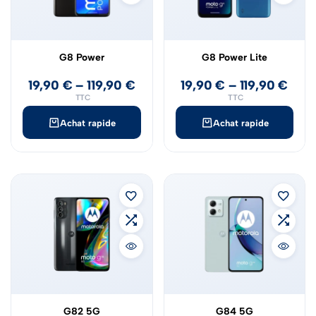
G8 Power
G8 Power Lite
19,90
€
–
119,90
€
19,90
€
–
119,90
€
TTC
TTC
Achat rapide
Achat rapide
G82 5G
G84 5G