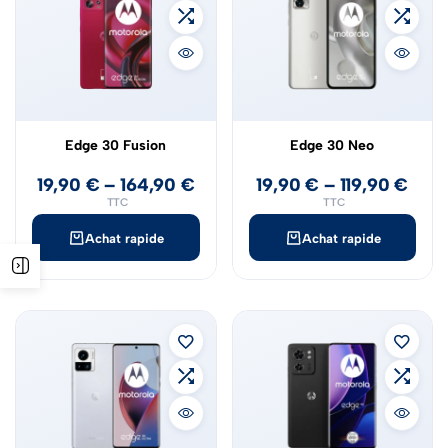
Edge 30 Fusion
Edge 30 Neo
19,90
€
–
164,90
€
19,90
€
–
119,90
€
TTC
TTC
Achat rapide
Achat rapide