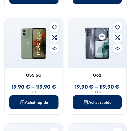
G55 5G
G62
19,90
€
–
119,90
€
19,90
€
–
119,90
€
TTC
TTC
Achat rapide
Achat rapide