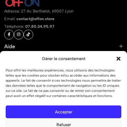
Adresse: 27 Av. Berthelot, 69007 Lyon
Email:
contact@offon.store
Téléphone:
07.80.34.95.97
Aide
Liens
Gérer le consentement
Pour offrir les meilleures expériences, nous utilisons des technologies
telles que les cookies pour stocker et/ou accéder aux informations des
appareils. Le fait de consentir à ces technologies nous permettra de traiter
des données telles que le comportement de navigation ou les ID uniques
© 2026 OFF ON – Tous droits réservés.
sur ce site. Le fait de ne pas consentir ou de retirer son consentement
peut avoir un effet négatif sur certaines caractéristiques et fonctions.
Accepter
Refuser