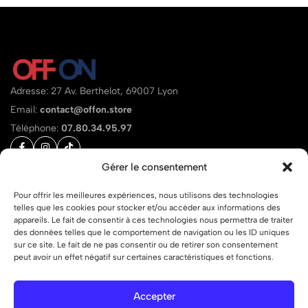
Adresse: 27 Av. Berthelot, 69007 Lyon
Email:
contact@offon.store
Téléphone:
07.80.34.95.97
Gérer le consentement
Aide
Liens
Pour offrir les meilleures expériences, nous utilisons des technologies
telles que les cookies pour stocker et/ou accéder aux informations des
appareils. Le fait de consentir à ces technologies nous permettra de traiter
des données telles que le comportement de navigation ou les ID uniques
sur ce site. Le fait de ne pas consentir ou de retirer son consentement
peut avoir un effet négatif sur certaines caractéristiques et fonctions.
© 2026 OFF ON – Tous droits réservés.
Accepter