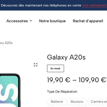
Découvrez dès maintenant nos téléphones en vente
Voir maintenant 
Accessoires
Notre boutique
Rachat d’appareil
axy A20s
Galaxy A20s
En stock
19,90
€
–
109,90
€
Type De Réparation
Batterie
Boutons
Caméra ar