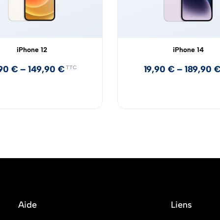
iPhone 12
iPhone 14
,90
€
–
149,90
€
19,90
€
–
189,90
TTC
Aide
Liens