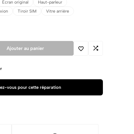
Écran original
Haut-parleur
xion
Tiroir SIM
Vitre arrière
Ajouter au panier
r
ez-vous pour cette réparation