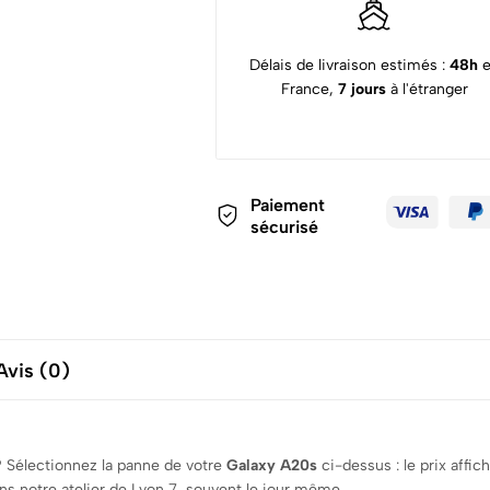
Délais de livraison estimés :
48h
France,
7 jours
à l'étranger
Paiement
sécurisé
Avis (0)
 ? Sélectionnez la panne de votre
Galaxy A20s
ci-dessus : le prix affic
s notre atelier de Lyon 7, souvent le jour même.