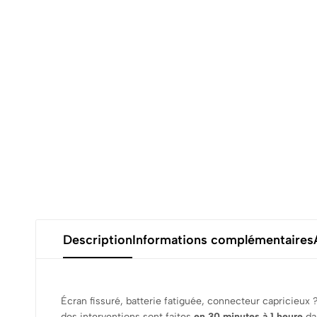
Description
Informations complémentaires
Écran fissuré, batterie fatiguée, connecteur capricieux
des interventions sont faites
en 30 minutes à 1 heure
dan