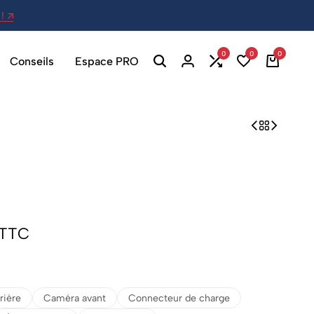
!
27 Av. Berthelot, 69007 Lyon - Ou
0
0
0
Conseils
Espace PRO
TTC
rière
Caméra avant
Connecteur de charge