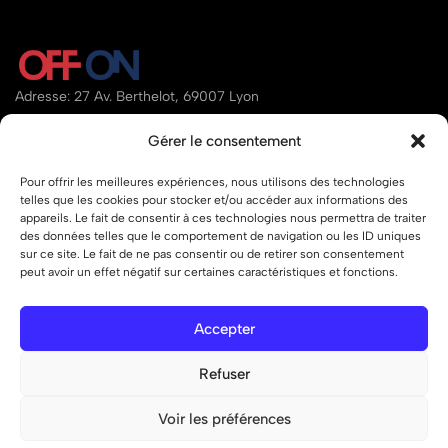
Adresse: 27 Av. Berthelot, 69007 Lyon
Email:
contact@offon.store
Gérer le consentement
Téléphone:
07.80.34.95.97
Pour offrir les meilleures expériences, nous utilisons des technologies
telles que les cookies pour stocker et/ou accéder aux informations des
Aide
appareils. Le fait de consentir à ces technologies nous permettra de traiter
des données telles que le comportement de navigation ou les ID uniques
Liens
sur ce site. Le fait de ne pas consentir ou de retirer son consentement
peut avoir un effet négatif sur certaines caractéristiques et fonctions.
Accepter
© 2026 OFF ON – Tous droits réservés.
Refuser
Voir les préférences
0
0