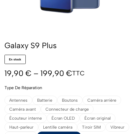
Galaxy S9 Plus
En stock
19,90
€
–
199,90
€
TTC
Type De Réparation
Antennes
Batterie
Boutons
Caméra arrière
Caméra avant
Connecteur de charge
Écouteur interne
Écran OLED
Écran original
Haut-parleur
Lentille caméra
Tiroir SIM
Vibreur