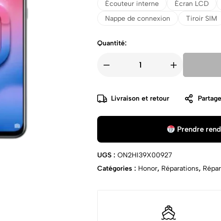
Écouteur interne
Écran LCD
Nappe de connexion
Tiroir SIM
Quantité:
Livraison et retour
Partage
Prendre rend
UGS :
ON2HI39X00927
Catégories :
Honor
,
Réparations
,
Répar