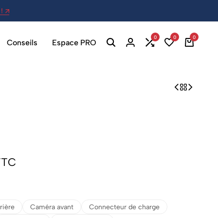
!
27 Av. Berthelot, 69007 Lyon - Ou
0
0
0
Conseils
Espace PRO
TTC
rière
Caméra avant
Connecteur de charge