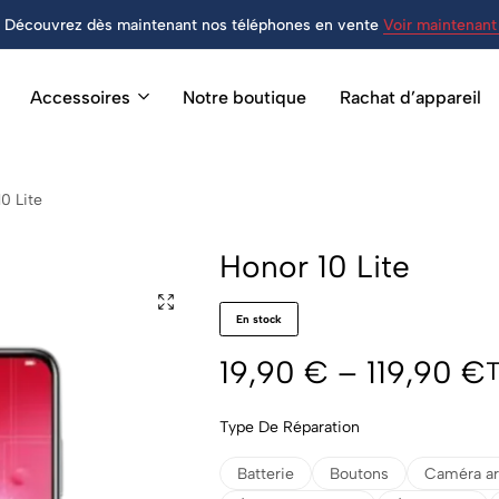
Découvrez dès maintenant nos téléphones en vente
Voir maintenant 
Accessoires
Notre boutique
Rachat d’appareil
0 Lite
Honor 10 Lite
En stock
19,90
€
–
119,90
€
Type De Réparation
Batterie
Boutons
Caméra ar