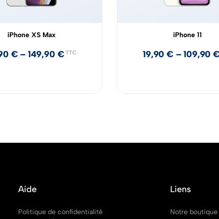
iPhone XS Max
iPhone 11
,90
€
–
149,90
€
19,90
€
–
109,90
TTC
Aide
Liens
Politique de confidentialité
Notre boutique