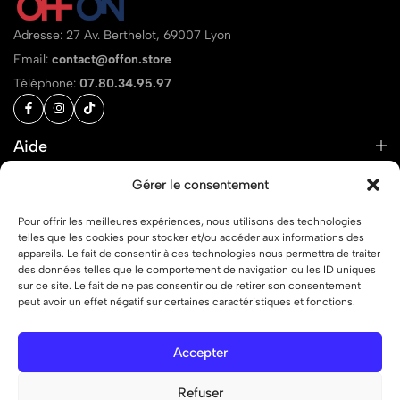
Adresse: 27 Av. Berthelot, 69007 Lyon
Email:
contact@offon.store
Téléphone:
07.80.34.95.97
Aide
Liens
Gérer le consentement
Pour offrir les meilleures expériences, nous utilisons des technologies
telles que les cookies pour stocker et/ou accéder aux informations des
appareils. Le fait de consentir à ces technologies nous permettra de traiter
des données telles que le comportement de navigation ou les ID uniques
© 2026 OFF ON – Tous droits réservés.
sur ce site. Le fait de ne pas consentir ou de retirer son consentement
peut avoir un effet négatif sur certaines caractéristiques et fonctions.
Accepter
Refuser