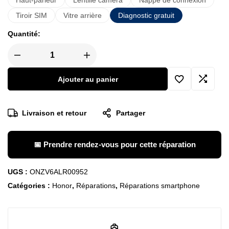
Tiroir SIM
Vitre arrière
Diagnostic gratuit
Quantité:
Ajouter au panier
Livraison et retour
Partager
📅 Prendre rendez-vous pour cette réparation
UGS :
ONZV6ALR00952
Catégories :
Honor
,
Réparations
,
Réparations smartphone