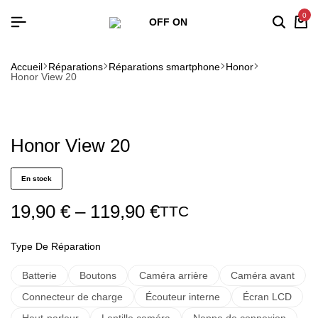
0
Accueil
Réparations
Réparations smartphone
Honor
Honor View 20
Honor View 20
En stock
19,90
€
–
119,90
€
TTC
Type De Réparation
Batterie
Boutons
Caméra arrière
Caméra avant
Connecteur de charge
Écouteur interne
Écran LCD
Haut-parleur
Lentille caméra
Nappe de connexion