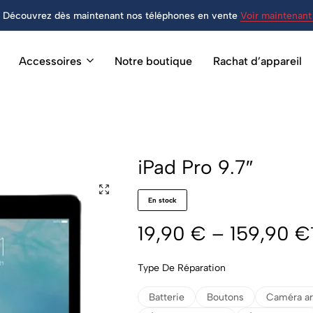
Découvrez dès maintenant nos téléphones en vente
Voir maintenant 
Accessoires
Notre boutique
Rachat d’appareil
iPad Pro 9.7″
En stock
19,90
€
–
159,90
€
Type De Réparation
Batterie
Boutons
Caméra ar