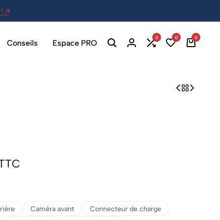
!
27 Av. Berthelot, 69007 Lyon - Ou
0
0
0
Conseils
Espace PRO
TTC
rière
Caméra avant
Connecteur de charge