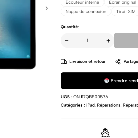
Écouteur interne
Écran original
Nappe de connexion
Tiroir SIM
Quantité:
Livraison et retour
Partage
Prendre rend
UGS :
ONJ17QBE00576
Catégories :
iPad
,
Réparations
,
Réparat