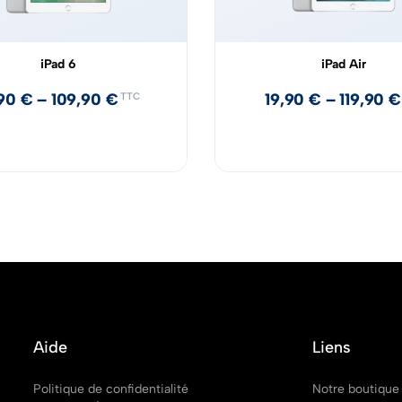
iPad 6
iPad Air
,90
€
–
109,90
€
19,90
€
–
119,90
€
TTC
Aide
Liens
Politique de confidentialité
Notre boutique