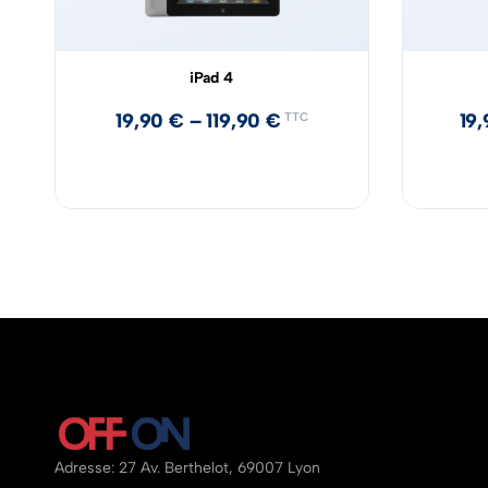
iPad 4
19,90
€
–
119,90
€
19
TTC
Adresse: 27 Av. Berthelot, 69007 Lyon