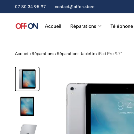
amedi, de 10h à 13h et de 14h à 18h30.
07 80 34 95 97
contact@offon.store
Accueil
Réparations
Téléphone
OFF
Réparation
ON
Téléphones,
Tablettes
&
Accueil
Réparations
Réparations tablette
iPad Pro 9.7″
Accessoires