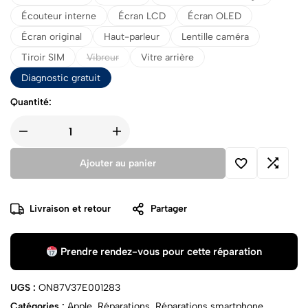
Écouteur interne
Écran LCD
Écran OLED
Écran original
Haut-parleur
Lentille caméra
Tiroir SIM
Vibreur
Vitre arrière
Diagnostic gratuit
Quantité:
Ajouter au panier
Livraison et retour
Partager
Prendre rendez-vous pour cette réparation
UGS :
ON87V37E001283
Catégories :
Apple
,
Réparations
,
Réparations smartphone