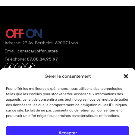
Adresse: 27 Av. Berthelot, 69007 Lyon
Email:
contact@offon.store
Téléphone:
07.80.34.95.97
Gérer le consentement
Aide
Liens
Pour offrir les meilleures expériences, nous utilisons des technologies
telles que les cookies pour stocker et/ou accéder aux informations des
appareils. Le fait de consentir à ces technologies nous permettra de traiter
des données telles que le comportement de navigation ou les ID uniques
sur ce site. Le fait de ne pas consentir ou de retirer son consentement
peut avoir un effet négatif sur certaines caractéristiques et fonctions.
© 2026 OFF ON – Tous droits réservés.
Accepter