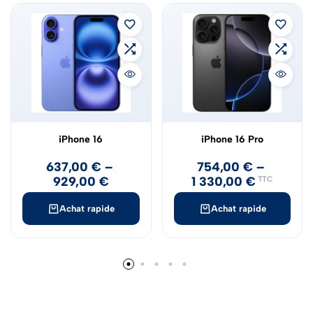
iPhone 16
iPhone 16 Pro
637,00
€
–
754,00
€
–
929,00
€
1 330,00
€
TTC
Achat rapide
Achat rapide