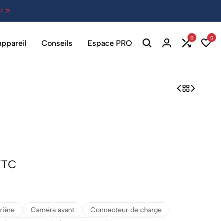
!
27 Av. Berthelot, 69007 Lyon - Ou
0
0
appareil
Conseils
Espace PRO
TTC
rière
Caméra avant
Connecteur de charge