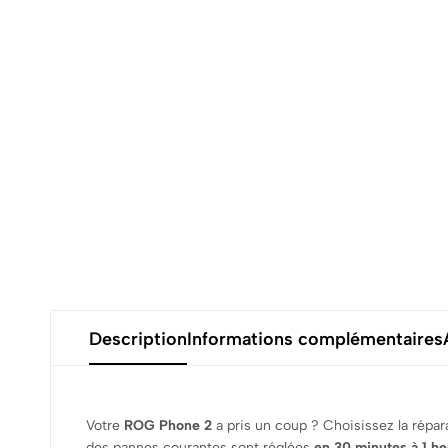
Description
Informations complémentaires
Votre
ROG Phone 2
a pris un coup ? Choisissez la répara
des pannes courantes sont réglées
en 30 minutes à 1 he