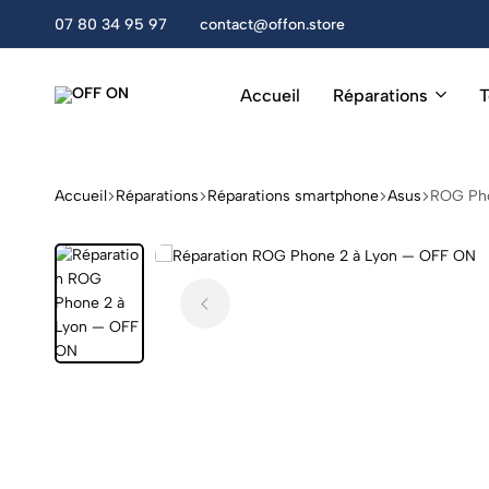
amedi, de 10h à 13h et de 14h à 18h30.
07 80 34 95 97
contact@offon.store
Accueil
Réparations
T
OFF
Réparation
ON
Téléphones,
Tablettes
&
Accueil
Réparations
Réparations smartphone
Asus
ROG Ph
Accessoires