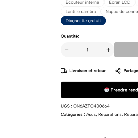
Écouteur interne
Écran LCD
Lentille caméra
Nappe de conne
Diagnostic gratuit
Quantité:
Livraison et retour
Partage
Prendre rend
UGS :
ON6AZTQ400664
Catégories :
Asus
,
Réparations
,
Répara