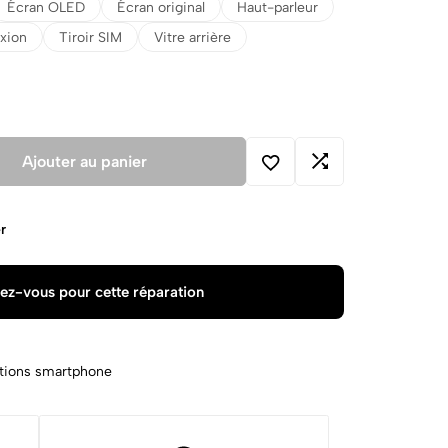
Écran OLED
Écran original
Haut-parleur
xion
Tiroir SIM
Vitre arrière
Ajouter au panier
r
ez-vous pour cette réparation
tions smartphone