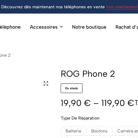
Découvrez dès maintenant nos téléphones en vente
Voir maintenant 
éléphone
Accessoires
Notre boutique
Rachat d’
one 2
ROG Phone 2
En stock
19,90
€
–
119,90
€
Type De Réparation
Batterie
Boutons
Caméra ar