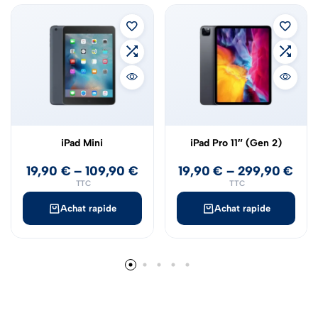
iPad Mini
iPad Pro 11″ (Gen 2)
19,90
€
–
109,90
€
19,90
€
–
299,90
€
TTC
TTC
Achat rapide
Achat rapide