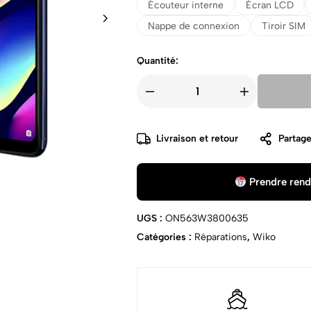
Écouteur interne
Écran LCD
Nappe de connexion
Tiroir SIM
Quantité:
Livraison et retour
Partage
Prendre rend
UGS :
ON563W3800635
Catégories :
Réparations
,
Wiko