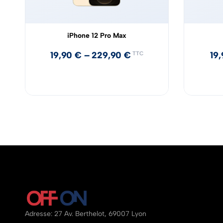
iPhone 12 Pro Max
19,90
€
–
229,90
€
19
TTC
Adresse: 27 Av. Berthelot, 69007 Lyon