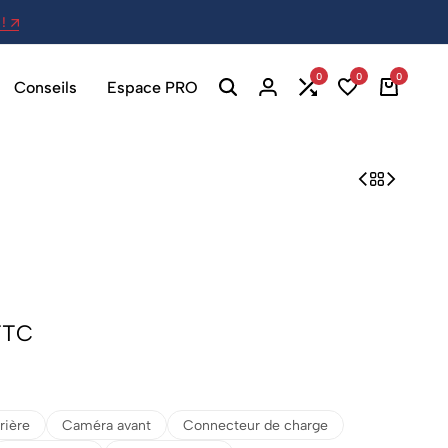
!
27 Av. Berthelot, 69007 Lyon - Ou
0
0
0
Conseils
Espace PRO
TTC
rière
Caméra avant
Connecteur de charge