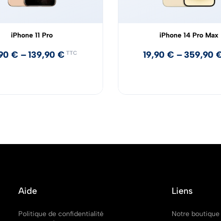
iPhone 11 Pro
iPhone 14 Pro Max
,90
€
–
139,90
€
19,90
€
–
359,90
TTC
Aide
Liens
Politique de confidentialité
Notre boutique