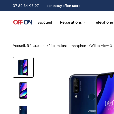
amedi, de 10h à 13h et de 14h à 18h30.
07 80 34 95 97
contact@offon.store
Accueil
Réparations
Téléphone
OFF
Réparation
ON
Téléphones,
Tablettes
&
Accueil
Réparations
Réparations smartphone
Wiko
View 3
Accessoires