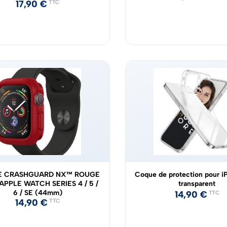
17,90
€
TTC
 CRASHGUARD NX™ ROUGE
Coque de protection pour i
APPLE WATCH SERIES 4 / 5 /
transparent
6 / SE (44mm)
14,90
€
TTC
14,90
€
TTC