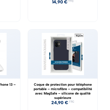
14,90
€
TTC
Phone 13 –
Coque de protection pour téléphone
portable – microfibre – compatibilité
avec MagSafe – silicone de qualité
supérieure
24,90
€
TTC