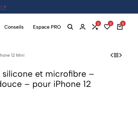
!
27 Av. Berthelot, 69007 Lyon - Ou
0
0
0
Conseils
Espace PRO
hone 12 Mini
ilicone et microfibre –
 douce – pour iPhone 12