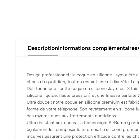
Description
Informations complémentaires
Design professionnel : la coque en silicone Jaym a été
chocs du quotidien, tout en restant fine et discrète. La 
Défi technique : cette coque en silicone Jaym est 3 fois p
silicone liquide, haute pression) et une finesse parfait
Ultra douce : notre coque en silicone premium est fabr
forme de votre téléphone. Son revêtement en silicone lui
des rayures dues aux frottements quotidiens.
Ultra résistant aux chocs : la technologie AirBump (parti
également les composants internes. Le silicone premium
incurvés assurent une protection efficace contre les ch