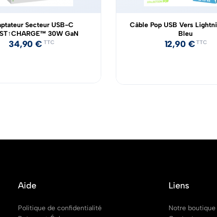
ptateur Secteur USB-C
Câble Pop USB Vers Lightn
ST↑CHARGE™ 30W GaN
Bleu
34,90
€
12,90
€
TTC
TTC
Aide
Liens
Politique de confidentialité
Notre boutique