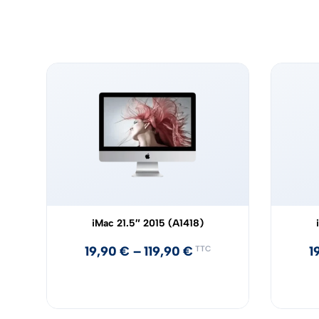
iMac 21.5″ 2015 (A1418)
19,90
€
–
119,90
€
1
TTC