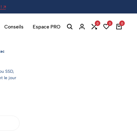
!
27 Av. Berthelot, 69007 Lyon - Ou
0
0
0
Conseils
Espace PRO
Mac
 ou SSD,
t le jour