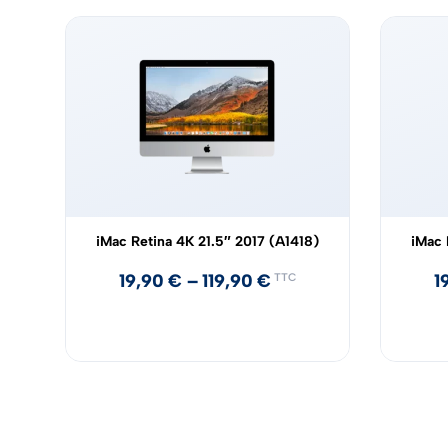
iMac Retina 4K 21.5″ 2017 (A1418)
iMac 
19,90
€
–
119,90
€
1
TTC