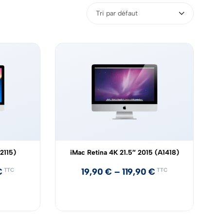
Tri par défaut
2115)
iMac Retina 4K 21.5″ 2015 (A1418)
€
19,90
€
–
119,90
€
TTC
TTC