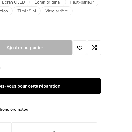
Écran OLED
Écran original
Haut-parleur
xion
Tiroir SIM
Vitre arrière
Ajouter au panier
r
ez-vous pour cette réparation
tions ordinateur