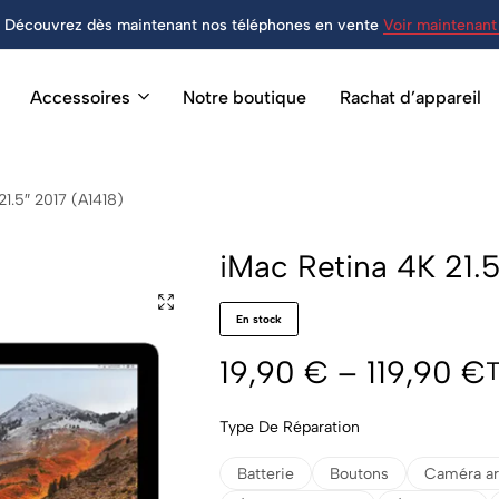
Découvrez dès maintenant nos téléphones en vente
Voir maintenant 
Accessoires
Notre boutique
Rachat d’appareil
21.5″ 2017 (A1418)
iMac Retina 4K 21.5
En stock
19,90
€
–
119,90
€
Type De Réparation
Batterie
Boutons
Caméra ar