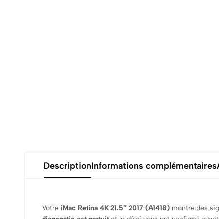
Description
Informations complémentaires
Votre
iMac Retina 4K 21.5″ 2017 (A1418)
montre des sign
diagnostic est gratuit
et le délai vous est confirmé avant