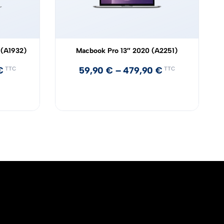
 (A1932)
Macbook Pro 13″ 2020 (A2251)
€
59,90
€
–
479,90
€
TTC
TTC