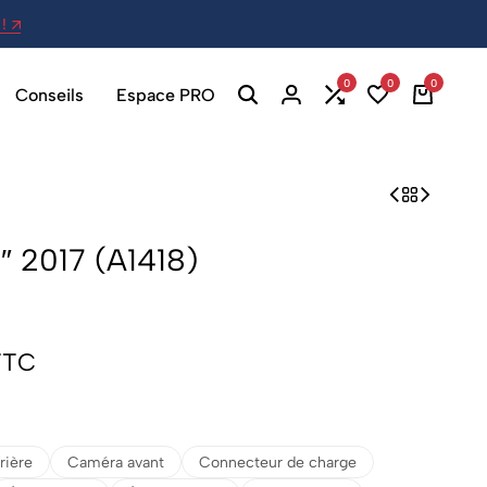
!
27 Av. Berthelot, 69007 Lyon - Ou
0
0
0
Conseils
Espace PRO
″ 2017 (A1418)
TTC
rière
Caméra avant
Connecteur de charge