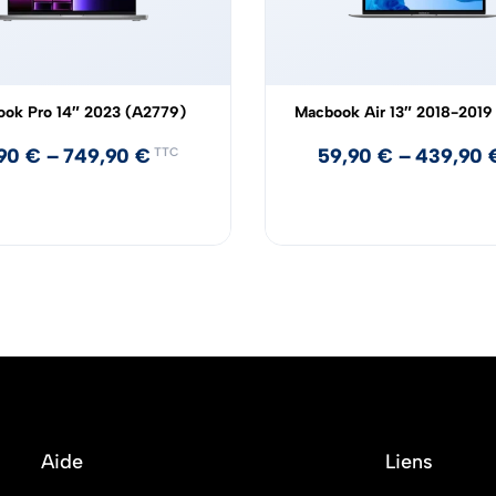
ok Pro 14″ 2023 (A2779)
Macbook Air 13″ 2018-2019
,90
€
–
749,90
€
59,90
€
–
439,90
TTC
Aide
Liens