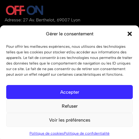
Adresse: 27 Av. Berthelot, 69007 Lyon
Email:
contact@offon.store
Gérer le consentement
Téléphone:
07.80.34.95.97
Pour offrir les meilleures expériences, nous utilisons des technologies
telles que les cookies pour stocker et/ou accéder aux informations des
Aide
appareils. Le fait de consentir à ces technologies nous permettra de traiter
des données telles que le comportement de navigation ou les ID uniques
Liens
sur ce site. Le fait de ne pas consentir ou de retirer son consentement
peut avoir un effet négatif sur certaines caractéristiques et fonctions.
Accepter
© 2026 OFF ON – Tous droits réservés.
Refuser
Voir les préférences
0
0
Liste de
Politique de cookies
Politique de confidentialité
Boutique
Recherche
Compte
Panier
souhaits