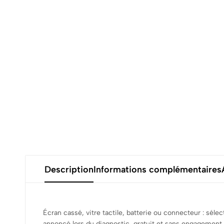
Description
Informations complémentaires
Écran cassé, vitre tactile, batterie ou connecteur : séle
annoncé lors du diagnostic, gratuit et sans engagement.