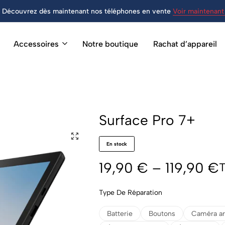
Découvrez dès maintenant nos téléphones en vente
Voir maintenant 
Accessoires
Notre boutique
Rachat d’appareil
Surface Pro 7+
En stock
19,90
€
–
119,90
€
Type De Réparation
Batterie
Boutons
Caméra ar