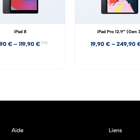
iPad 8
iPad Pro 12.9″ (Gen 
,90
€
–
119,90
€
19,90
€
–
249,90
TTC
Aide
Liens