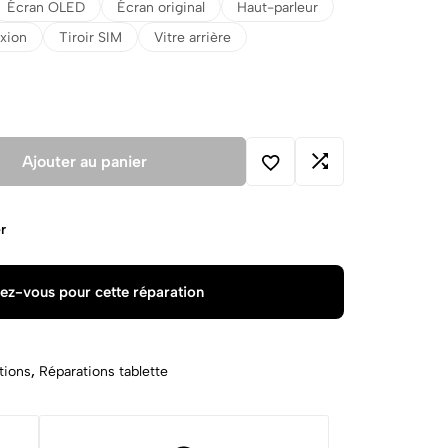
Écran OLED
Écran original
Haut-parleur
xion
Tiroir SIM
Vitre arrière
Ajouter au panier
r
ez-vous pour cette réparation
tions
,
Réparations tablette