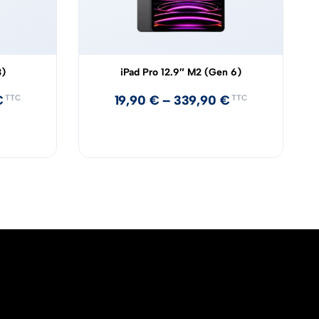
3)
iPad Pro 12.9″ M2 (Gen 6)
€
19,90
€
–
339,90
€
TTC
TTC