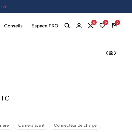
!
27 Av. Berthelot, 69007 Lyon - Ou
0
0
0
Conseils
Espace PRO
TTC
rière
Caméra avant
Connecteur de charge