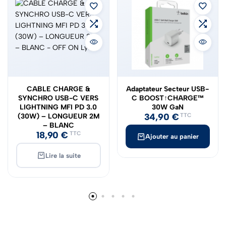
ÉPUISÉ
CABLE CHARGE &
Adaptateur Secteur USB-
SYNCHRO USB-C VERS
C BOOST↑CHARGE™
LIGHTNING MFI PD 3.0
30W GaN
34,90
€
(30W) – LONGUEUR 2M
TTC
– BLANC
18,90
€
TTC
Ajouter au panier
Lire la suite