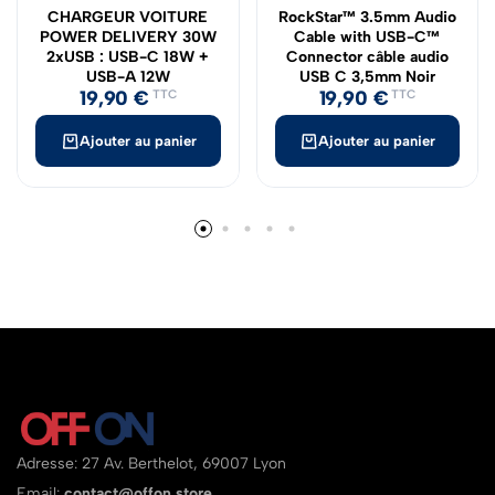
CHARGEUR VOITURE
RockStar™ 3.5mm Audio
POWER DELIVERY 30W
Cable with USB-C™
2xUSB : USB-C 18W +
Connector câble audio
USB-A 12W
USB C 3,5mm Noir
19,90
€
19,90
€
TTC
TTC
Ajouter au panier
Ajouter au panier
Adresse: 27 Av. Berthelot, 69007 Lyon
Email:
contact@offon.store