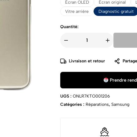
Écran OLED
Écran original
Vitre arrière
Diagnostic gratuit
Quantité:
Livraison et retour
Partage
Prendre rend
UGS :
ONLR7KTO001206
Catégories :
Réparations
,
Samsung