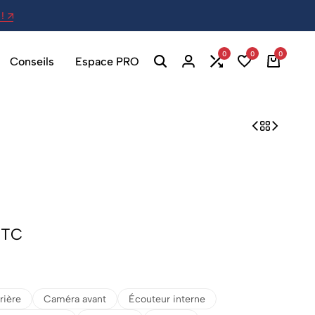
!
27 Av. Berthelot, 69007 Lyon - Ou
0
0
0
Conseils
Espace PRO
TTC
rière
Caméra avant
Écouteur interne