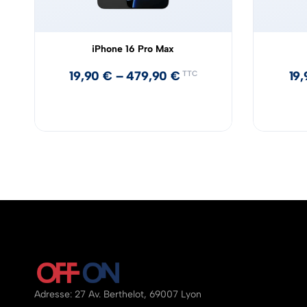
iPhone 16 Pro Max
19,90
€
–
479,90
€
19
TTC
Adresse: 27 Av. Berthelot, 69007 Lyon