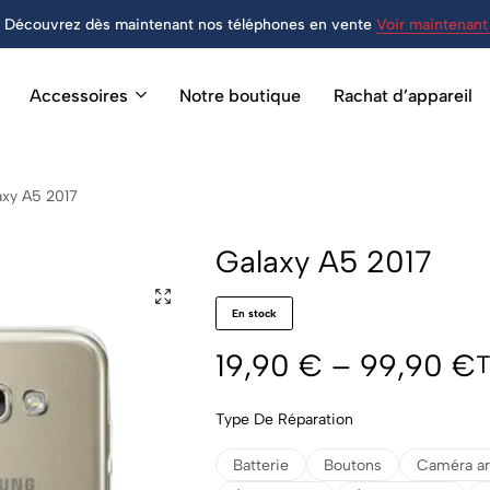
Découvrez dès maintenant nos téléphones en vente
Voir maintenant 
Accessoires
Notre boutique
Rachat d’appareil
axy A5 2017
Galaxy A5 2017
En stock
19,90
€
–
99,90
€
Type De Réparation
Batterie
Boutons
Caméra ar