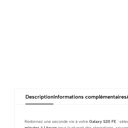
Description
Informations complémentaires
Redonnez une seconde vie à votre
Galaxy S20 FE
: séle
minutes à 1 heure
pour la plupart des réparations, souve