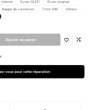
 interne
Écran OLED
Écran original
Nappe de connexion
Tiroir SIM
Vibreur
Ajouter au panier
r
ez-vous pour cette réparation