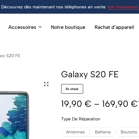
Découvrez dès maintenant nos téléphones en vente
Voir maintenant 
Accessoires
Notre boutique
Rachat d’appareil
axy S20 FE
Galaxy S20 FE
En stock
19,90
€
–
169,90
€
Type De Réparation
Antennes
Batterie
Boutons