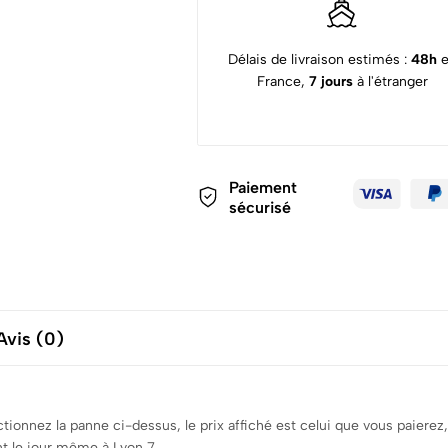
Délais de livraison estimés :
48h
France,
7 jours
à l'étranger
Paiement
sécurisé
Avis (0)
ctionnez la panne ci-dessus, le prix affiché est celui que vous paie
nt le jour même à Lyon 7.