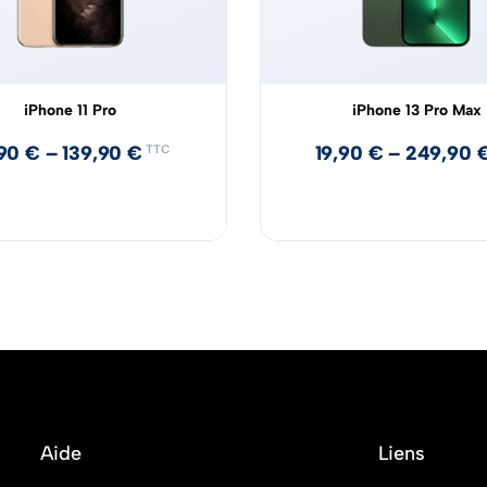
iPhone 11 Pro
iPhone 13 Pro Max
,90
€
–
139,90
€
19,90
€
–
249,90
TTC
Aide
Liens