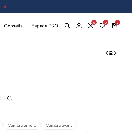
!
27 Av. Berthelot, 69007 Lyon - Ou
0
0
0
Conseils
Espace PRO
TTC
Caméra arrière
Caméra avant