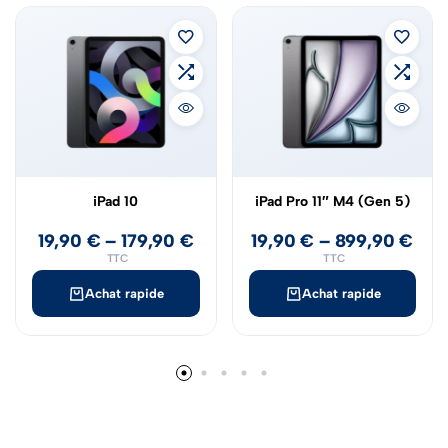
iPad 10
iPad Pro 11″ M4 (Gen 5)
19,90
€
–
179,90
€
19,90
€
–
899,90
€
TTC
TTC
Achat rapide
Achat rapide