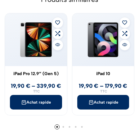
iPad Pro 12.9″ (Gen 5)
iPad 10
19,90
€
–
339,90
€
19,90
€
–
179,90
€
TTC
TTC
Achat rapide
Achat rapide