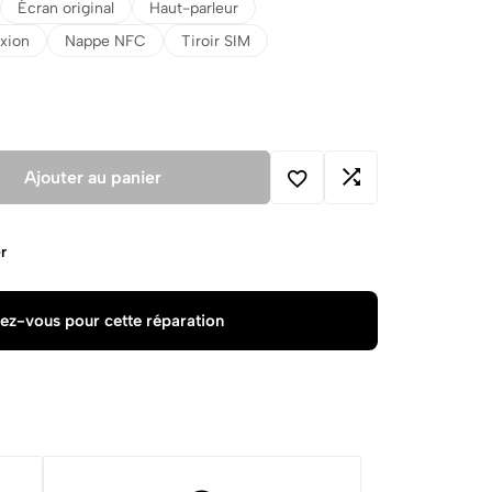
Écran original
Haut-parleur
xion
Nappe NFC
Tiroir SIM
Ajouter au panier
r
ez-vous pour cette réparation