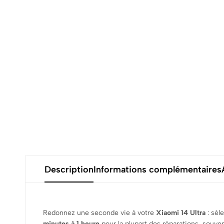
Description
Informations complémentaires
Redonnez une seconde vie à votre
Xiaomi 14 Ultra
: sél
minutes à 1 heure
pour la plupart des réparations, souve