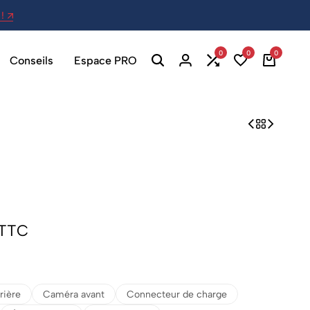
!
27 Av. Berthelot, 69007 Lyon - Ou
0
0
0
Conseils
Espace PRO
TTC
rière
Caméra avant
Connecteur de charge