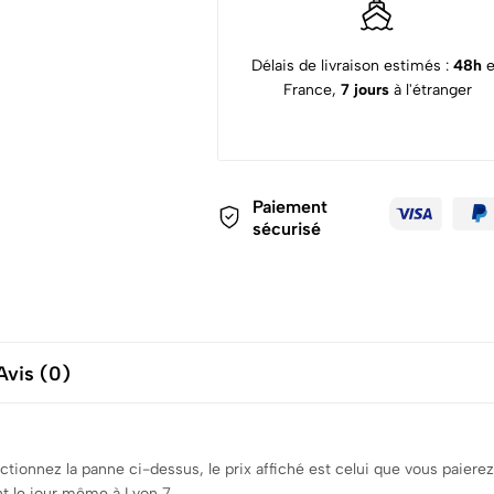
Délais de livraison estimés :
48h
France,
7 jours
à l'étranger
Paiement
sécurisé
Avis (0)
ectionnez la panne ci-dessus, le prix affiché est celui que vous pai
nt le jour même à Lyon 7.