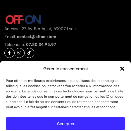
Adresse: 27 Av. Berthelot, 69007 Lyon
Email:
contact@offon.store
Téléphone:
07.80.34.95.97
Aide
Gérer le consentement
Liens
Pour offrir les meilleures expériences, nous utilisons des technologies
telles que les cookies pour stocker et/ou accéder aux informations des
appareils. Le fait de consentir à ces technologies nous permettra de traiter
des données telles que le comportement de navigation ou les ID uniques
sur ce site. Le fait de ne pas consentir ou de retirer son consentement
© 2026 OFF ON – Tous droits réservés.
peut avoir un effet négatif sur certaines caractéristiques et fonctions.
Accepter