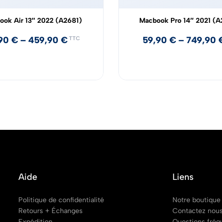
ook Air 13″ 2022 (A2681)
Macbook Pro 14″ 2021 (
,90
€
–
459,90
€
59,90
€
–
749,90
TTC
Aide
Liens
Politique de confidentialité
Notre boutique
Retours + Échanges
Contactez nou
Expédition
Questions fréq