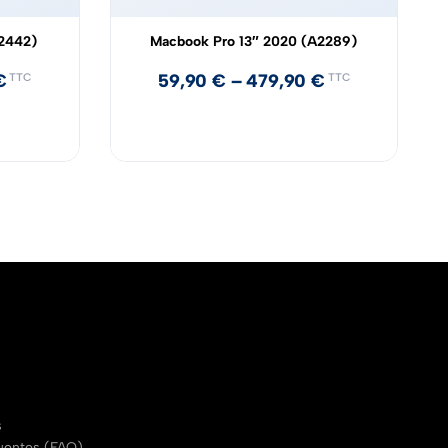
A2442)
Macbook Pro 13″ 2020 (A2289)
€
59,90
€
–
479,90
€
TTC
TTC
s
uentes (FAQ)