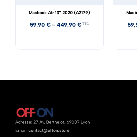
Macbook Air 13″ 2020 (A2179)
Macb
59,90
€
–
449,90
€
59
TTC
Adresse: 27 Av. Berthelot, 69007 Lyon
Email:
contact@offon.store