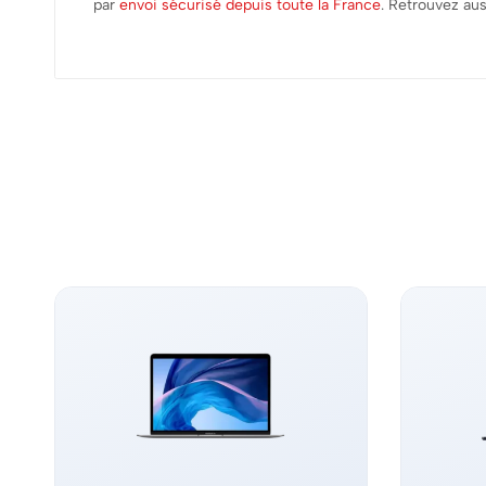
par
envoi sécurisé depuis toute la France
. Retrouvez au