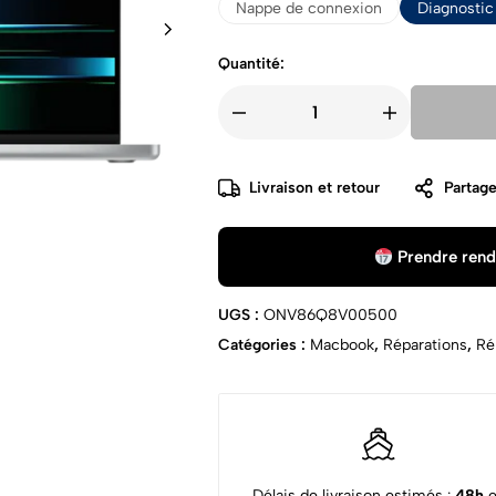
Nappe de connexion
Diagnostic 
Quantité:
Livraison et retour
Partage
Prendre rend
UGS :
ONV86Q8V00500
Catégories :
Macbook
,
Réparations
,
Ré
Délais de livraison estimés :
48h