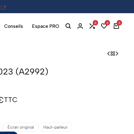
!
27 Av. Berthelot, 69007 Lyon - Ou
0
0
0
Conseils
Espace PRO
023 (A2992)
€
TTC
Écran original
Haut-parleur