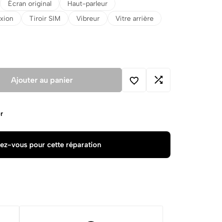
Écran original
Haut-parleur
xion
Tiroir SIM
Vibreur
Vitre arrière
Ajouter au panier
r
ez-vous pour cette réparation