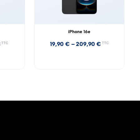
iPhone 16e
€
19,90
€
–
209,90
€
TTC
TTC