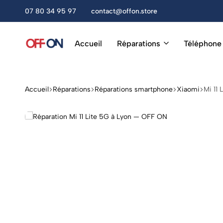
amedi, de 10h à 13h et de 14h à 18h30.
07 80 34 95 97
contact@offon.store
Accueil
Réparations
Téléphone
OFF
Réparation
ON
Téléphones,
Tablettes
&
Accueil
Réparations
Réparations smartphone
Xiaomi
Mi 11 
Accessoires