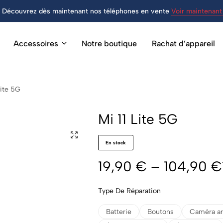
Découvrez dès maintenant nos téléphones en vente
Voir maintenant 
Accessoires
Notre boutique
Rachat d’appareil
Lite 5G
Mi 11 Lite 5G
En stock
19,90
€
–
104,90
€
Type De Réparation
Batterie
Boutons
Caméra ar