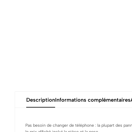
Description
Informations complémentaires
Pas besoin de changer de téléphone : la plupart des pa
le prix affiché inclut la pièce et la pose.