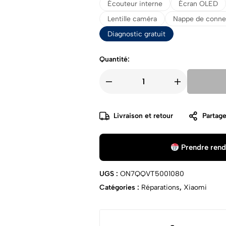
Écouteur interne
Écran OLED
Lentille caméra
Nappe de conne
Diagnostic gratuit
Quantité:
Livraison et retour
Partage
Prendre rend
UGS :
ON7QQVT5001080
Catégories :
Réparations
,
Xiaomi