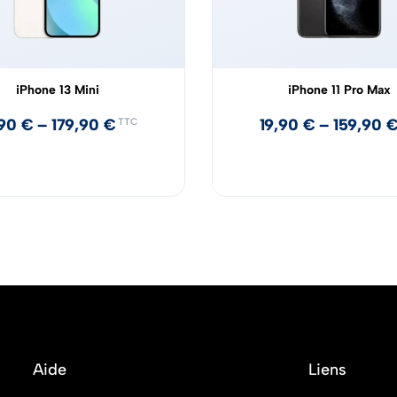
iPhone 13 Mini
iPhone 11 Pro Max
,90
€
–
179,90
€
19,90
€
–
159,90
TTC
Aide
Liens