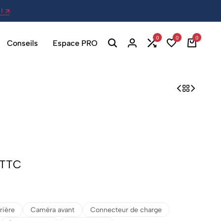
!
27 Av. Berthelot, 69007 Lyon - Ou
0
0
0
Conseils
Espace PRO
TTC
rière
Caméra avant
Connecteur de charge