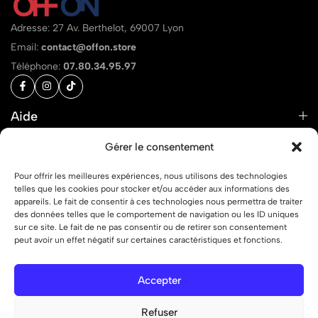
Adresse: 27 Av. Berthelot, 69007 Lyon
Email:
contact@offon.store
Téléphone:
07.80.34.95.97
Aide
Liens
Gérer le consentement
Pour offrir les meilleures expériences, nous utilisons des technologies
telles que les cookies pour stocker et/ou accéder aux informations des
appareils. Le fait de consentir à ces technologies nous permettra de traiter
des données telles que le comportement de navigation ou les ID uniques
© 2026 OFF ON – Tous droits réservés.
sur ce site. Le fait de ne pas consentir ou de retirer son consentement
peut avoir un effet négatif sur certaines caractéristiques et fonctions.
Accepter
Refuser