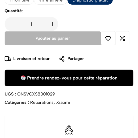
Tiroir SIM
Vitre arrière
Diagnostic gratuit
Quantité:
Ajouter au panier
Livraison et retour
Partager
Prendre rendez-vous pour cette réparation
UGS :
ONSVGXS8001029
Catégories :
Réparations
,
Xiaomi