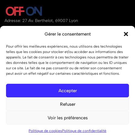
Adresse: 27 Av. Berthelot, 69007 Lyon
Email:
contact@offon.store
Gérer le consentement
Téléphone:
07.80.34.95.97
Pour offrir les meilleures expériences, nous utilisons des technologies
telles que les cookies pour stocker et/ou accéder aux informations des
Aide
appareils. Le fait de consentir à ces technologies nous permettra de traiter
des données telles que le comportement de navigation ou les ID uniques
Liens
sur ce site. Le fait de ne pas consentir ou de retirer son consentement
peut avoir un effet négatif sur certaines caractéristiques et fonctions.
Accepter
© 2026 OFF ON – Tous droits réservés.
Refuser
Voir les préférences
0
0
Liste de
Politique de cookies
Politique de confidentialité
Boutique
Recherche
Compte
Panier
souhaits