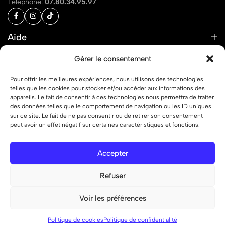
Téléphone:
07.80.34.95.97
Aide
Liens
Gérer le consentement
Pour offrir les meilleures expériences, nous utilisons des technologies
telles que les cookies pour stocker et/ou accéder aux informations des
appareils. Le fait de consentir à ces technologies nous permettra de traiter
des données telles que le comportement de navigation ou les ID uniques
© 2026 OFF ON – Tous droits réservés.
sur ce site. Le fait de ne pas consentir ou de retirer son consentement
peut avoir un effet négatif sur certaines caractéristiques et fonctions.
Accepter
Refuser
Voir les préférences
0
0
Liste de
Politique de cookies
Politique de confidentialité
Boutique
Recherche
Compte
Panier
souhaits