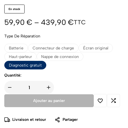
En stock
59,90
€
–
439,90
€
TTC
Type De Réparation
Batterie
Connecteur de charge
Écran original
Haut-parleur
Nappe de connexion
Diagnostic gratuit
Quantité:
Ajouter au panier
Livraison et retour
Partager